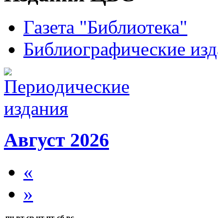
Газета "Библиотека"
Библиографические изд
Август 2026
«
»
пн
вт
ср
чт
пт
сб
вс