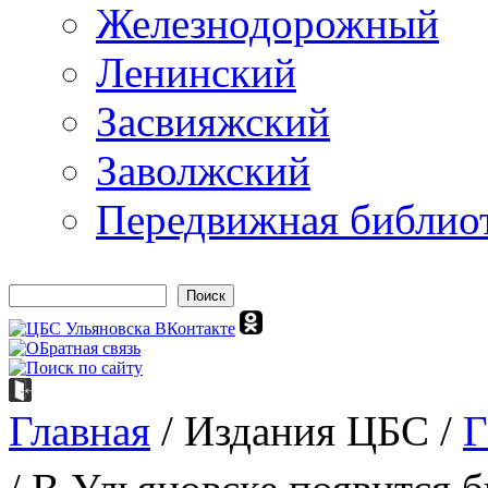
Железнодорожный
Ленинский
Засвияжский
Заволжский
Передвижная библио
Поиск
Форма поиска
Главная
/
Издания ЦБС
/
Г
Вы здесь