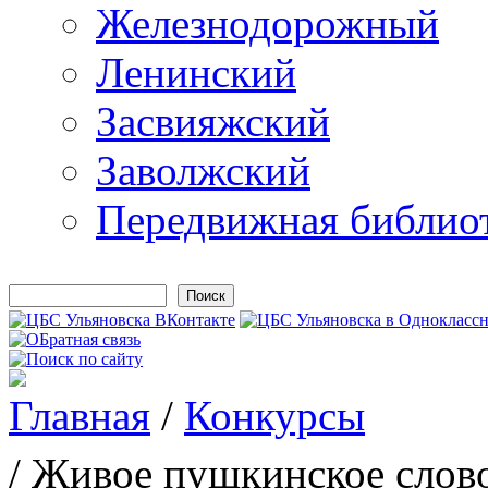
Железнодорожный
Ленинский
Засвияжский
Заволжский
Передвижная библио
Поиск
Форма поиска
Главная
/
Конкурсы
Вы здесь
/ Живое пушкинское слов