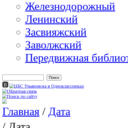
Железнодорожный
Ленинский
Засвияжский
Заволжский
Передвижная библио
Поиск
Форма поиска
Главная
/
Дата
Вы здесь
/ Дата