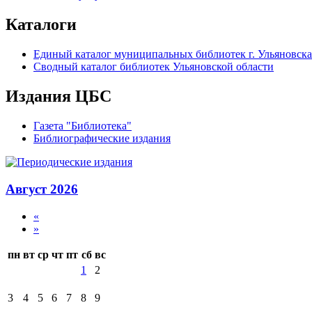
Каталоги
Единый каталог муниципальных библиотек г. Ульяновска
Сводный каталог библиотек Ульяновской области
Издания ЦБС
Газета "Библиотека"
Библиографические издания
Август 2026
«
»
пн
вт
ср
чт
пт
сб
вс
1
2
3
4
5
6
7
8
9