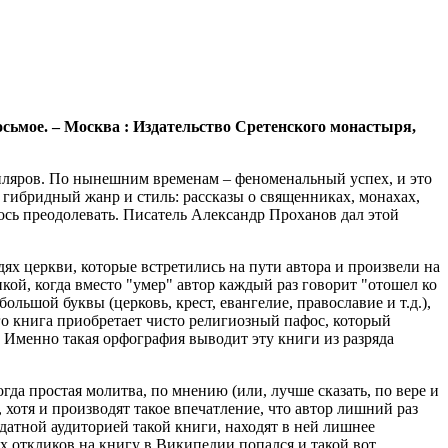
осьмое. – Москва : Издательство Сретенского монастыря,
емпляров. По нынешним временам – феноменальный успех, и это
й гибридный жанр и стиль: рассказы о священниках, монахах,
ось преодолевать. Писатель Александр Проханов дал этой
ях церкви, которые встретились на пути автора и произвели на
кой, когда вместо "умер" автор каждый раз говорит "отошел ко
льшой буквы (церковь, крест, евангелие, православие и т.д.),
го книга приобретает чисто религиозный пафос, который
 Именно такая орфография выводит эту книги из разряда
гда простая молитва, по мнению (или, лучше сказать, по вере и
хотя и производят такое впечатление, что автор лишний раз
датной аудиторией такой книги, находят в ней лишнее
ых откликов на книгу в Википедии попался и такой вот