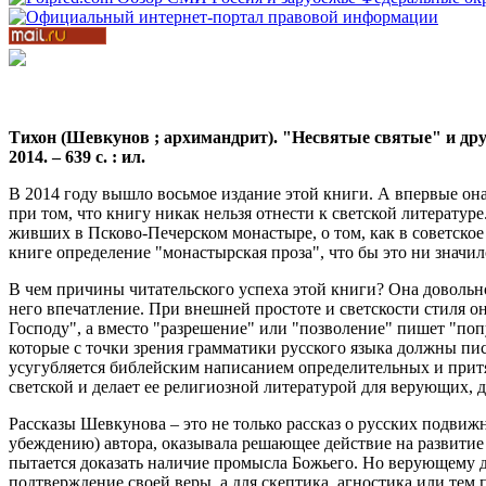
Тихон (Шевкунов ; архимандрит). "Несвятые святые" и друг
2014. – 639 с. : ил.
В 2014 году вышло восьмое издание этой книги. А впервые она
при том, что книгу никак нельзя отнести к светской литератур
живших в Псково-Печерском монастыре, о том, как в советское
книге определение "монастырская проза", что бы это ни значи
В чем причины читательского успеха этой книги? Она довольно
него впечатление. При внешней простоте и светскости стиля о
Господу", а вместо "разрешение" или "позволение" пишет "попущ
которые с точки зрения грамматики русского языка должны пис
усугубляется библейским написанием определительных и притя
светской и делает ее религиозной литературой для верующих, 
Рассказы Шевкунова – это не только рассказ о русских подвижни
убеждению) автора, оказывала решающее действие на развитие 
пытается доказать наличие промысла Божьего. Но верующему д
подтверждение своей веры, а для скептика, агностика или тем