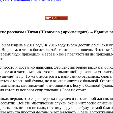
ие рассказы / Тихон (Шевкунов ; архимандрит). – Издание в
 была издана в 2011 году. К 2016 году тираж достиг 2 млн экз
е. Впрочем, и чисто богословской ее тоже не назовешь. Это неки
 время люди приходили к вере и какие препятствия им приходил
ло.
 просто и доступно написана. Это действительно рассказы о люд
н все-таки часто смешивается с возвышенной церковной стилисти
ение" и т.д. То же относится и к написанию отдельных слов с бо
аться с маленькой буквы, но в книге пишутся с большой. От это
жательных местоимений, относящихся к Богу, с большой буквы.
для которых вопроса существования Бога не стоит.
ках церкви, это еще и пересказ случаев из его личной жизни, ко
событий. Все эти мистические случаи очень интересно описаны, 
оказывать ничего не надо, поэтому верующие будут самой благо
 паче атеиста простой фабулы будет маловато. Среди восторженн