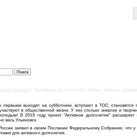
ркале прессы
/ "Активное долголетие" ближе, чем вы думае
 первыми выходят на субботники, вступают в ТОС, становятся
участвуют в общественной жизни. У них столько энергии и творчес
олодым! В 2019 году проект "Активное долголетие" расширяет
но весь Ульяновск.
России заявил в своем Послании Федеральному Собранию, что 
ловия для активного долголетия.