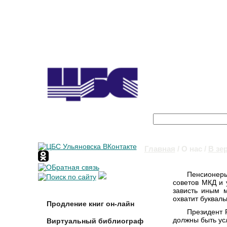
Поиск
Форма поиска
Главная
/
О нас
/
В зе
Вы здесь
Пенсионеры
советов МКД и 
зависть иным м
охватит букваль
Продление книг он-лайн
Президент 
должны быть ус
Виртуальный библиограф