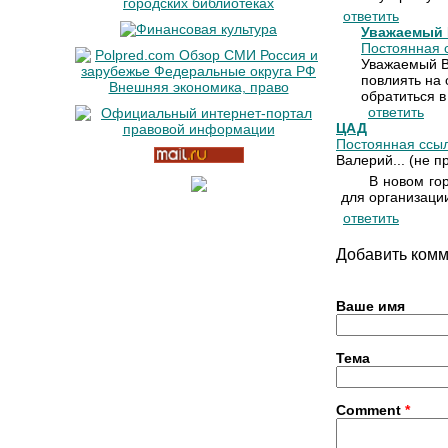
ответить
Уважаемый 
Постоянная с
Уважаемый В
повлиять на 
обратиться 
ответить
ЦАД
Постоянная ссыл
Валерий... (не п
В новом го
для организаци
ответить
Добавить ком
Ваше имя
Тема
Comment
*