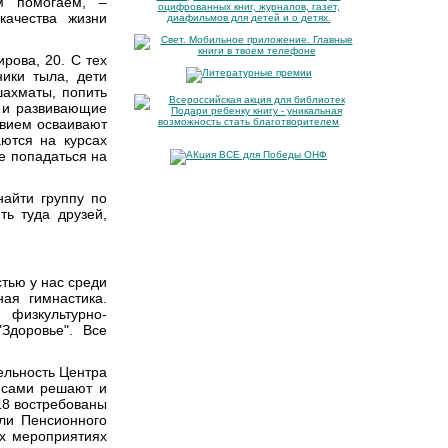
м помогаем, –
качества жизни
рова, 20. С тех
ники тыла, дети
шахматы, попить
ы и развивающие
ствием осваивают
ются на курсах
е попадаться на
найти группу по
ть туда друзей,
тью у нас среди
ая гимнастика.
 физкультурно-
Здоровье". Все
ельность Центра
и сами решают и
№18 востребованы
ели Пенсионного
их мероприятиях