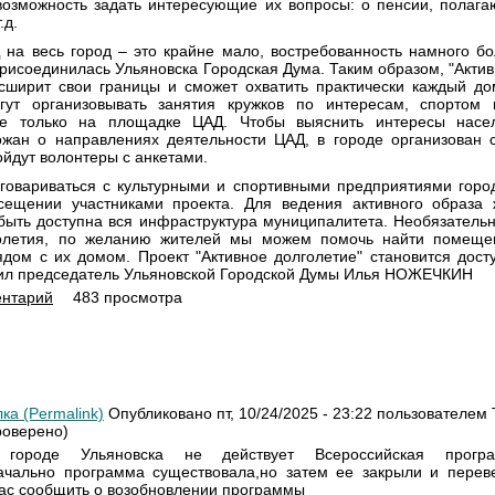
озможность задать интересующие их вопросы: о пенсии, полага
.д.
 на весь город – это крайне мало, востребованность намного бо
присоединилась Ульяновска Городская Дума. Таким образом, "Акти
сширит свои границы и сможет охватить практически каждый до
гут организовывать занятия кружков по интересам, спортом 
е только на площадке ЦАД. Чтобы выяснить интересы насе
жан о направлениях деятельности ЦАД, в городе организован 
ойдут волонтеры с анкетами.
говариваться с культурными и спортивными предприятиями горо
сещении участниками проекта. Для ведения активного образа
ыть доступна вся инфраструктура муниципалитета. Необязательн
голетия, по желанию жителей мы можем помочь найти помеще
дом с их домом. Проект "Активное долголетие" становится дост
ил председатель Ульяновской Городской Думы Илья НОЖЕЧКИН
ентарий
483 просмотра
ка (Permalink)
Опубликовано пт, 10/24/2025 - 23:22 пользователем
роверено)
городе Ульяновска не действует Всероссийская програ
начально программа существовала,но затем ее закрыли и перев
ас сообщить о возобновлении программы