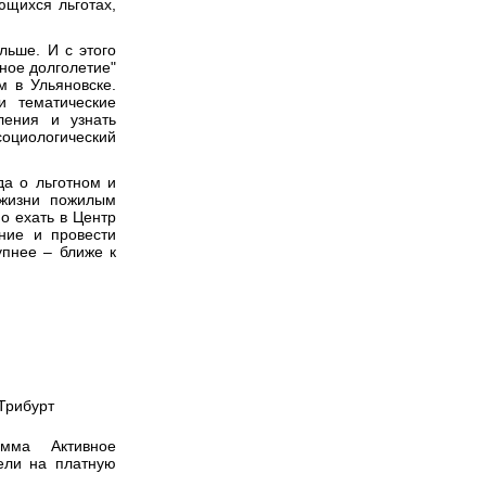
ющихся льготах,
льше. И с этого
вное долголетие"
м в Ульяновске.
и тематические
ления и узнать
социологический
да о льготном и
 жизни пожилым
о ехать в Центр
ние и провести
упнее – ближе к
Трибурт
мма Активное
ели на платную