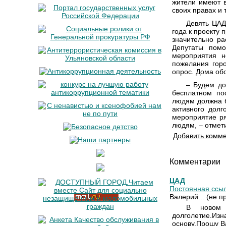
жители имеют в
своих правах и т
Девять ЦАД
года к проекту 
значительно ра
Депутаты помо
мероприятия н
пожелания горо
опрос. Дома об
– Будем до
бесплатном по
людям должна б
активного дол
мероприятие ря
людям, – отмет
Добавить комм
Комментарии
ЦАД
Постоянная ссыл
Валерий... (не п
В новом 
долголетие.Из
основу.Прошу В