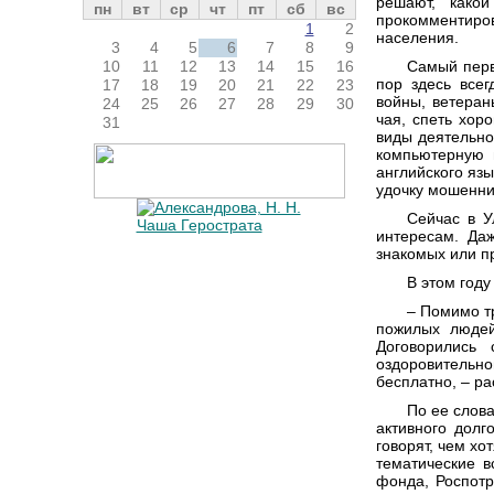
решают, како
пн
вт
ср
чт
пт
сб
вс
прокомментиро
1
2
населения.
3
4
5
6
7
8
9
Самый перв
10
11
12
13
14
15
16
пор здесь всег
17
18
19
20
21
22
23
войны, ветеран
24
25
26
27
28
29
30
чая, спеть хор
31
виды деятельнос
компьютерную 
английского яз
удочку мошенни
Сейчас в У
интересам. Даж
знакомых или п
В этом год
– Помимо т
пожилых людей
Договорились 
оздоровительн
бесплатно, – р
По ее слов
активного долг
говорят, чем хо
тематические в
фонда, Роспотр