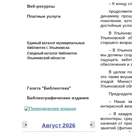
– К концу с
Веб-ресурсы
продолжите
динамику прош
Платные услуги
поколение, кот
достойные усло
В Ульяновс
Ульяновской 
старшего возрас
Единый каталог муниципальных
библиотек г. Ульяновска
– В Ульяно
Сводный каталог библиотек
мы должны созд
Ульяновской области
ощущать забот
обеспечения и 
В целом по
это также внуш
эгидой Минист
Ульяновской обл
Газета "Библиотека"
Председате
Библиографические издания
– Наша за
интересной жиз
– В каждом
волонтеры, сре
начиная от при
Август 2026
«
»
занятий (фитне