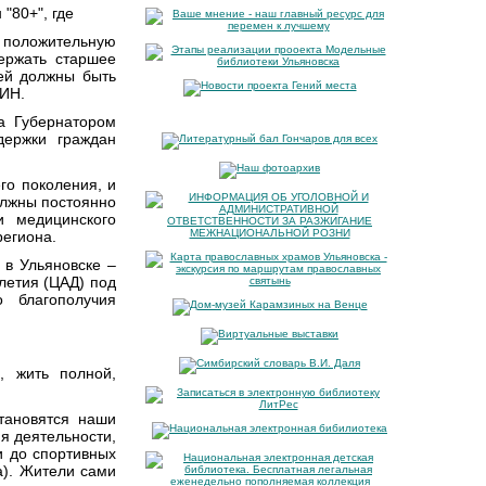
"80+", где
я положительную
ержать старшее
дей должны быть
ТИН.
да Губернатором
ержки граждан
го поколения, и
олжны постоянно
и медицинского
региона.
 в Ульяновске –
летия (ЦАД) под
о благополучия
, жить полной,
тановятся наши
я деятельности,
и до спортивных
а). Жители сами