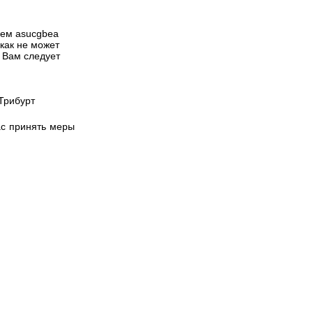
елем
asucgbea
как не может
. Вам следует
Трибурт
ас принять меры