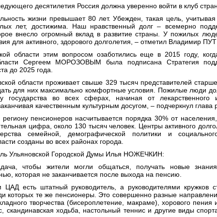
ледующего десятилетия Россия должна уверенно войти в клуб стран 
льность жизни превышает 80 лет. Убежден, такая цель, учитыва
лых лет, достижима. Наш нравственный долг – всемерно подд
орое внесло огромный вклад в развитие страны. У пожилых лю
вия для активного, здорового долголетия, – отметил Владимир ПУ
кой области этим вопросом озаботились еще в 2015 году, ког
области Сергеем МОРОЗОВЫМ была подписана Стратегия подд
та до 2025 года.
вской области проживает свыше 329 тысяч представителей старше
ать для них максимально комфортные условия. Пожилые люди д
у государства во всех сферах, начиная от лекарственного 
заканчивая качественным культурным досугом, – подчеркнул глава 
 региону пенсионеров насчитывается порядка 30% от населения,
ительная цифра, около 130 тысяч человек. Центры активного долго
ерства семейной, демографической политики и социальног
асти созданы во всех районах города.
ль Ульяновской Городской Думы Илья НОЖЕЧКИН:
дача, чтобы жители могли общаться, получать новые знания
нью, которая не заканчивается после выхода на пенсию.
 ЦАД есть штатный руководитель, а руководителями кружков с
ди которых те же пенсионеры. Это совершенно разные направлени
кладного творчества (бисероплетение, макраме), хорового пения 
с, скандинавская ходьба, настольный теннис и другие виды спорт