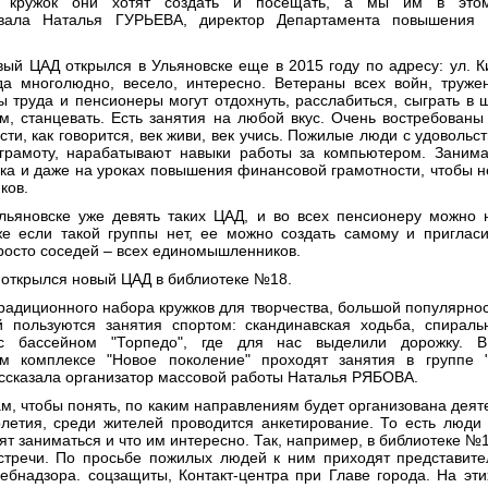
й кружок они хотят создать и посещать, а мы им в это
вала Наталья ГУРЬЕВА, директор Департамента повышения 
ый ЦАД открылся в Ульяновске еще в 2015 году по адресу: ул. Ки
да многолюдно, весело, интересно. Ветераны всех войн, труже
ы труда и пенсионеры могут отдохнуть, расслабиться, сыграть в 
ом, станцевать. Есть занятия на любой вкус. Очень востребован
ти, как говорится, век живи, век учись. Пожилые люди с удоволь
грамоту, нарабатывают навыки работы за компьютером. Занима
ыка и даже на уроках повышения финансовой грамотности, чтобы н
ков.
льяновске уже девять таких ЦАД, и во всех пенсионеру можно 
е если такой группы нет, ее можно создать самому и пригласи
росто соседей – всех единомышленников.
у открылся новый ЦАД в библиотеке №18.
радиционного набора кружков для творчества, большой популярнос
 пользуются занятия спортом: скандинавская ходьба, спиральн
с бассейном "Торпедо", где для нас выделили дорожку. В
ом комплексе "Новое поколение" проходят занятия в группе "
ассказала организатор массовой работы Наталья РЯБОВА.
ам, чтобы понять, по каким направлениям будет организована деят
олетия, среди жителей проводится анкетирование. То есть люд
тят заниматься и что им интересно. Так, например, в библиотеке 
стречи. По просьбе пожилых людей к ним приходят представит
ебнадзора. соцзащиты, Контакт-центра при Главе города. На эт